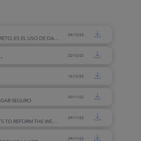
Compliance | WEBiD
Lanciare un prodotto sul
mercato
Campagne Elettorali
24/12/22
TIKTOK, LA ÚNICA RED SOCIAL EN CRECIMIENTO EN 2022. ENEA ANGELO TREVISAN (EALIXIR INC.) EL SECRETO, ES EL USO DE DATOS PERSONALES EL MUNDO FINANCIERO
FOUNDATION
CONTATTI
22/12/22
I”
INVESTOR RELATIONS
AREA RISERVATA
16/12/22
30/11/22
LUGAR SEGURO
29/11/22
I WANTED TO BE NOBODY THE BOOK BY ENEA ANGELO TREVISAN, THE ITALIAN ELON MUSK WHO WANTS TO REFORM THE WEB
29/11/22