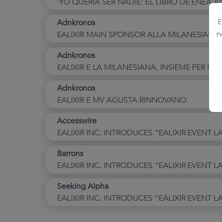
‘YO QUERÍA SER NADIE’ EL LIBRO DE ENEA 
E
Adnkronos
n
EALIXIR MAIN SPONSOR ALLA MILANESIANA
Adnkronos
EALIXIR E LA MILANESIANA, INSIEME PER R
Adnkronos
EALIXIR E MV AGUSTA RINNOVANO
Accesswire
EALIXIR INC. INTRODUCES “EALIXIR EVENT 
Barrons
EALIXIR INC. INTRODUCES “EALIXIR EVENT 
Seeking Alpha
EALIXIR INC. INTRODUCES “EALIXIR EVENT 