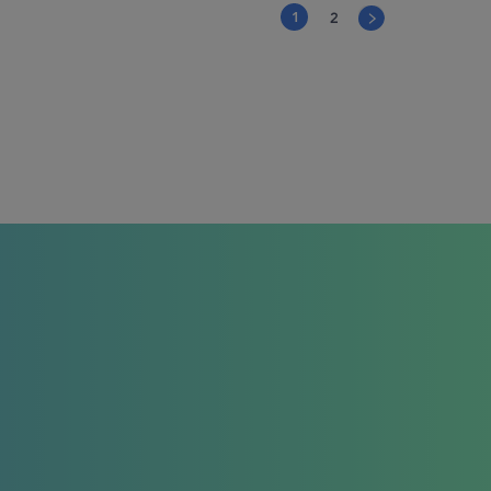
1
2
›