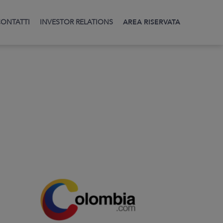
ONTATTI
INVESTOR RELATIONS
AREA RISERVATA
CHI SIAMO
Mission
I Nostri Valori
Codice Etico
Insider Trading Policy
Codice di Condotta
Copertura mediatica
FAQ
SERVIZI
Rimozione Link negativi
Rimozione Black List
Monitoraggio
Comunicazione strategica