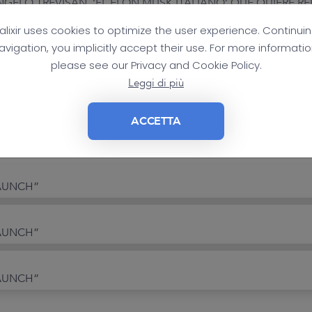
ANGELO TREVISAN, ‘EL ELON MUSK ITALIANO’ QUE QUIERE 
alixir uses cookies to optimize the user experience. Continui
avigation, you implicitly accept their use. For more informatio
please see our Privacy and Cookie Policy.
Leggi di più
ACCONTARE L’ECOSISTEMA DIGITALE, TRA CULTURA E ARTE
ACCETTA
LAUNCH”
LAUNCH”
LAUNCH”