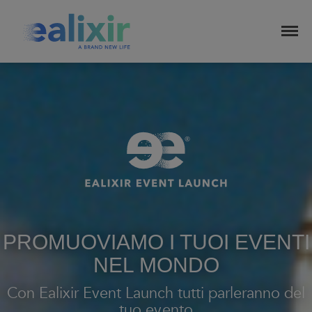
EALIXIR
CHI SIAMO
Mission
I Nostri Valori
Codice Etico
Insider Trading Policy
PROMUOVIAMO I TUOI EVENTI
Codice di Condotta
Copertura mediatica
NEL MONDO
FAQ
Con Ealixir Event Launch tutti parleranno del
SERVIZI
tuo evento