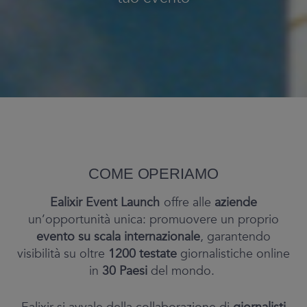
Rimozione Link negativi
Rimozione Black List
Monitoraggio
Comunicazione strategica
Compliance | WEBiD
Lanciare un prodotto sul
mercato
Campagne Elettorali
FOUNDATION
COME OPERIAMO
CONTATTI
Ealixir Event Launch
offre alle
aziende
INVESTOR RELATIONS
un’opportunità unica: promuovere un proprio
AREA RISERVATA
evento su scala internazionale
, garantendo
visibilità su oltre
1200 testate
giornalistiche online
in
30 Paesi
del mondo.