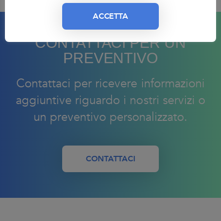
ACCETTA
CONTATTACI PER UN
PREVENTIVO
Contattaci per ricevere informazioni
aggiuntive riguardo i nostri servizi o
un preventivo personalizzato.
CONTATTACI