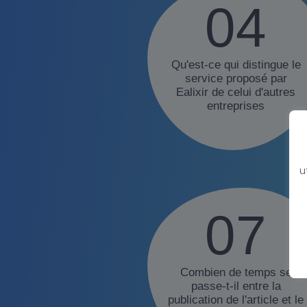
04
Qu'est-ce qui distingue le
service proposé par
Ealixir de celui d'autres
entreprises
u
07
Combien de temps se
passe-t-il entre la
publication de l'article et le