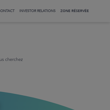
CONTACT
INVESTOR RELATIONS
ZONE RÉSERVÉE
ABOUT
Mission
Code éthique
Code of Conduct and Ethics
Insider Trading Policy
ous cherchez
Code of Ethics
Media Coverage
FAQ
SERVICES
Analytics
Event Launch
Newsdelete