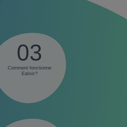
Removal
Story
WEBiD
FONDATION
CONTACT
03
INVESTOR RELATIONS
ZONE RÉSERVÉE
Comment fonctionne
Ealixir?