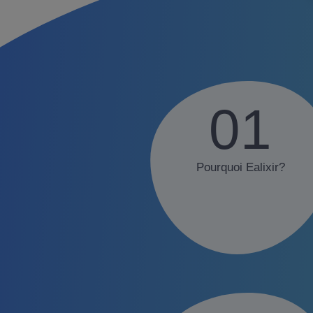
01
Pourquoi Ealixir?