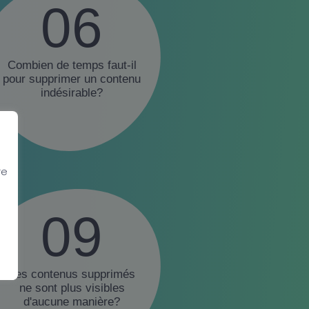
06
Combien de temps faut-il
pour supprimer un contenu
indésirable?
re
09
Les contenus supprimés
ne sont plus visibles
d'aucune manière?