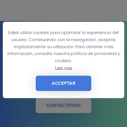
Ealixir utiliza cookies para optimizar la experiencia del
CONTÁCTENOS PARA UNA
usuario. Continuando con la navegación, aceptas
COTIZACIÓN
implícitamente su utilización. Para obtener más
información, consulte nuestra política de privacidad y
Contáctenos para recibir información
cookies.
Leer más
adicional sobre nuestros servicios o
un presupuesto personalizado.
ACCEPTAR
CONTÁCTENOS