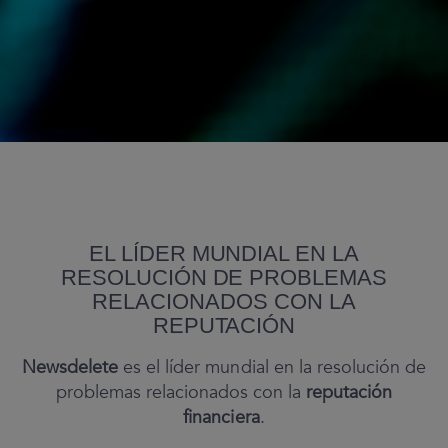
Analytics
Event Launch
Newsdelete
Removal
Monitoring
Story
WEBiD
FUNDACIÓN
CONTACTOS
EL LÍDER MUNDIAL EN LA
RESOLUCIÓN DE PROBLEMAS
INVESTOR RELATIONS
RELACIONADOS CON LA
ÁREA RESERVADA
REPUTACIÓN
Newsdelete
es el líder mundial en la resolución de
problemas relacionados con la
reputación
financiera
.